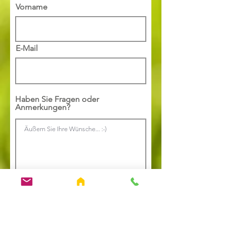
Vorname
E-Mail
Haben Sie Fragen oder
Anmerkungen?
Unverbindliche Anfage absenden
Nach Absenden des Kontaktformulars erfolgt eine Verarbeitung der oben angeführten Daten durch den
datenschutzrechtlich Verantwortlichen Familie Schrempf - Sattlehnerhof - Schildlehen 27, 8972 Ramsau am
Dachstein,
sattlehner@brueckenhof-ramsau.at
, zum Zweck der Bearbeitung Ihrer Anfrage auf Grundlage Ihrer durch das
Absenden des Formulars erteilten Einwilligung. Möglicherweise erfolgt es eine Weiterverarbeitung der Daten zum Zweck
der postalischen Direktwerbung, welche mit dem ursprünglichen Verarbeitungszweck vereinbar ist, auf derselben
Rechtsgrundlage bis auf Widerspruch. Es besteht keine gesetzliche oder vertragliche Verpflichtung zur Bereitstellung der
personenbezogenen Daten. Die Nichtbereitstellung hat lediglich zur Folge, dass Sie Ihr Anliegen nicht übermitteln und wir
dieses nicht bearbeiten können. Eine Weitergabe an andere Empfänger erfolgt nicht.