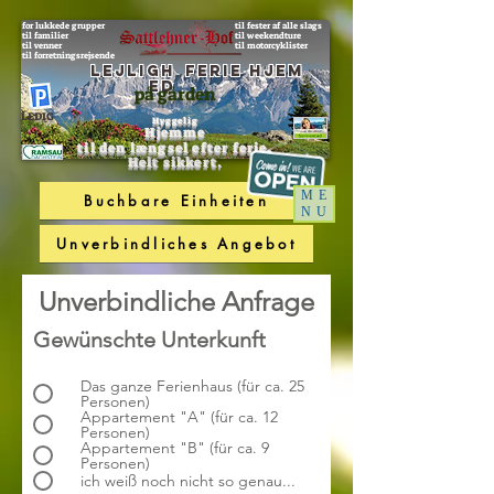
for lukkede grupper
til fester af alle slags
til familier
til weekendture
til venner
til motorcyklister
til forretningsrejsende
lejligh
Ferie hjem
ed
på gården
LEDIG
Hyggelig
Hjemme
til den længsel efter ferie.
Helt sikkert.
ME
Buchbare Einheiten
NU
Unverbindliches Angebot
Unverbindliche Anfrage
Gewünschte Unterkunft
Das ganze Ferienhaus (für ca. 25
Personen)
Appartement "A" (für ca. 12
Personen)
Appartement "B" (für ca. 9
Personen)
ich weiß noch nicht so genau...